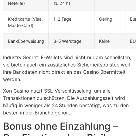
Neteller)
zu 24 h)
Kreditkarte (Visa,
1–2 Tage
Gering
Eu
MasterCard)
Banküberweisung
3–5 Werktage
Keine
EU
Industry Secret: E‑Wallets sind nicht nur am schnellsten,
sie bieten auch ein zusätzliches Sicherheitspolster, weil
Ihre Bankdaten nicht direkt an das Casino übermittelt
werden.
Xon Casino nutzt SSL‑Verschlüsselung, um alle
Transaktionen zu schützen. Die Auszahlungszeit wird
häufig in weniger als 24 Stunden bestätigt, was zu den
besten in der Branche gehört.
Bonus ohne Einzahlung –