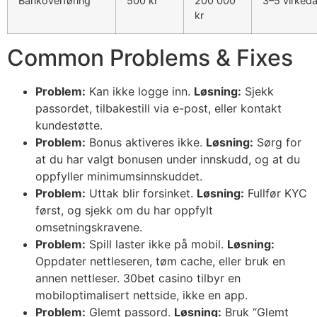
Bankoverføring
500 kr
200 000
3–5 virked
kr
Common Problems & Fixes
Problem:
Kan ikke logge inn.
Løsning:
Sjekk
passordet, tilbakestill via e-post, eller kontakt
kundestøtte.
Problem:
Bonus aktiveres ikke.
Løsning:
Sørg for
at du har valgt bonusen under innskudd, og at du
oppfyller minimumsinnskuddet.
Problem:
Uttak blir forsinket.
Løsning:
Fullfør KYC
først, og sjekk om du har oppfylt
omsetningskravene.
Problem:
Spill laster ikke på mobil.
Løsning:
Oppdater nettleseren, tøm cache, eller bruk en
annen nettleser. 30bet casino tilbyr en
mobiloptimalisert nettside, ikke en app.
Problem:
Glemt passord.
Løsning:
Bruk “Glemt