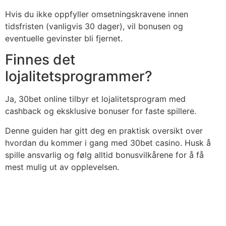
Hvis du ikke oppfyller omsetningskravene innen
tidsfristen (vanligvis 30 dager), vil bonusen og
eventuelle gevinster bli fjernet.
Finnes det
lojalitetsprogrammer?
Ja, 30bet online tilbyr et lojalitetsprogram med
cashback og eksklusive bonuser for faste spillere.
Denne guiden har gitt deg en praktisk oversikt over
hvordan du kommer i gang med 30bet casino. Husk å
spille ansvarlig og følg alltid bonusvilkårene for å få
mest mulig ut av opplevelsen.