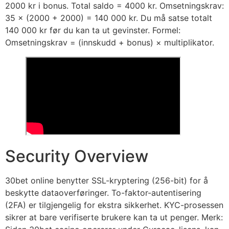
2000 kr i bonus. Total saldo = 4000 kr. Omsetningskrav:
35 × (2000 + 2000) = 140 000 kr. Du må satse totalt
140 000 kr før du kan ta ut gevinster. Formel:
Omsetningskrav = (innskudd + bonus) × multiplikator.
Security Overview
30bet online benytter SSL-kryptering (256-bit) for å
beskytte dataoverføringer. To-faktor-autentisering
(2FA) er tilgjengelig for ekstra sikkerhet. KYC-prosessen
sikrer at bare verifiserte brukere kan ta ut penger. Merk: