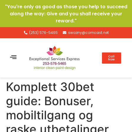
"You're only as good as those you help to succeed
along the way: Give and you shall receive your
reward."
(253) 576-5465
swazny@comcast.net
Call
Now
Komplett 30bet
guide: Bonuser,
mobiltilgang og
raske utbetalinger