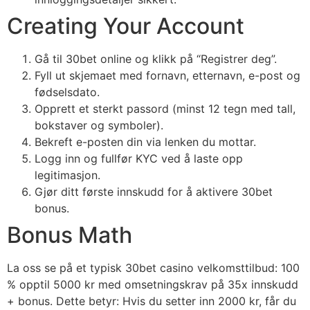
Creating Your Account
Gå til 30bet online og klikk på “Registrer deg”.
Fyll ut skjemaet med fornavn, etternavn, e-post og
fødselsdato.
Opprett et sterkt passord (minst 12 tegn med tall,
bokstaver og symboler).
Bekreft e-posten din via lenken du mottar.
Logg inn og fullfør KYC ved å laste opp
legitimasjon.
Gjør ditt første innskudd for å aktivere 30bet
bonus.
Bonus Math
La oss se på et typisk 30bet casino velkomsttilbud: 100
% opptil 5000 kr med omsetningskrav på 35x innskudd
+ bonus. Dette betyr: Hvis du setter inn 2000 kr, får du