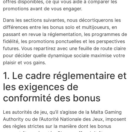
offres disponibles, ce qui vous aide à comparer les
promotions avant de vous engager.
Dans les sections suivantes, nous décortiquerons les
différences entre les bonus solo et multijoueurs, en
passant en revue la réglementation, les programmes de
fidélité, les promotions ponctuelles et les perspectives
futures. Vous repartirez avec une feuille de route claire
pour décider quelle dynamique sociale maximise votre
plaisir et vos gains.
1. Le cadre réglementaire et
les exigences de
conformité des bonus
Les autorités de jeu, qu’il s’agisse de la Malta Gaming
Authority ou de l’Autorité Nationale des Jeux, imposent
des règles strictes sur la manière dont les bonus