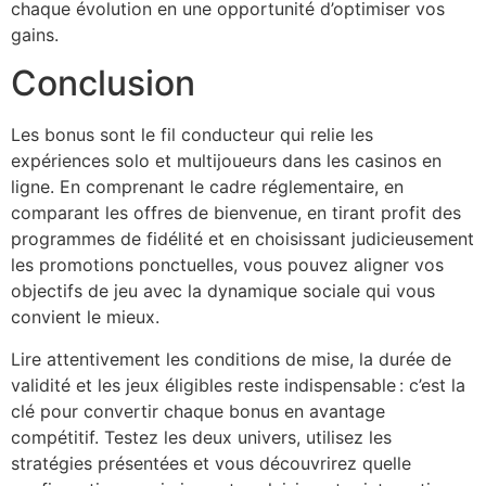
chaque évolution en une opportunité d’optimiser vos
gains.
Conclusion
Les bonus sont le fil conducteur qui relie les
expériences solo et multijoueurs dans les casinos en
ligne. En comprenant le cadre réglementaire, en
comparant les offres de bienvenue, en tirant profit des
programmes de fidélité et en choisissant judicieusement
les promotions ponctuelles, vous pouvez aligner vos
objectifs de jeu avec la dynamique sociale qui vous
convient le mieux.
Lire attentivement les conditions de mise, la durée de
validité et les jeux éligibles reste indispensable : c’est la
clé pour convertir chaque bonus en avantage
compétitif. Testez les deux univers, utilisez les
stratégies présentées et vous découvrirez quelle