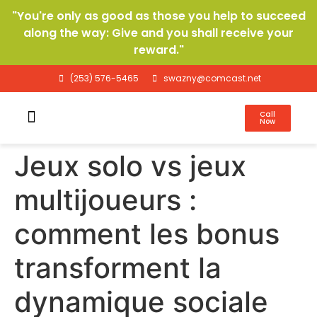
"You're only as good as those you help to succeed
along the way: Give and you shall receive your
reward."
(253) 576-5465
swazny@comcast.net
Call
Now
Jeux solo vs jeux
multijoueurs :
comment les bonus
transforment la
dynamique sociale