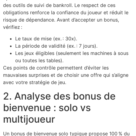
des outils de suivi de bankroll. Le respect de ces
obligations renforce la confiance du joueur et réduit le
risque de dépendance. Avant d’accepter un bonus,
vérifiez :
Le taux de mise (ex. : 30x).
La période de validité (ex. : 7 jours).
Les jeux éligibles (seulement les machines à sous
ou toutes les tables).
Ces points de contrôle permettent d’éviter les
mauvaises surprises et de choisir une offre qui s’aligne
avec votre stratégie de jeu.
2. Analyse des bonus de
bienvenue : solo vs
multijoueur
Un bonus de bienvenue solo typique propose 100 % du