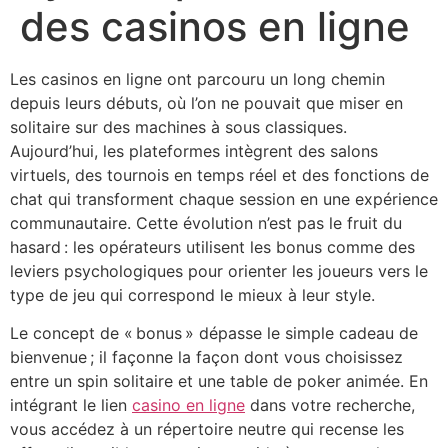
des casinos en ligne
Les casinos en ligne ont parcouru un long chemin
depuis leurs débuts, où l’on ne pouvait que miser en
solitaire sur des machines à sous classiques.
Aujourd’hui, les plateformes intègrent des salons
virtuels, des tournois en temps réel et des fonctions de
chat qui transforment chaque session en une expérience
communautaire. Cette évolution n’est pas le fruit du
hasard : les opérateurs utilisent les bonus comme des
leviers psychologiques pour orienter les joueurs vers le
type de jeu qui correspond le mieux à leur style.
Le concept de « bonus » dépasse le simple cadeau de
bienvenue ; il façonne la façon dont vous choisissez
entre un spin solitaire et une table de poker animée. En
intégrant le lien
casino en ligne
dans votre recherche,
vous accédez à un répertoire neutre qui recense les