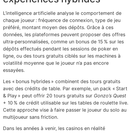
L’intelligence artificielle analyse le comportement de
chaque joueur : fréquence de connexion, type de jeu
préféré, montant moyen des dépôts. Grâce à ces
données, les plateformes peuvent proposer des offres
ultra‑personnalisées, comme un bonus de 15 % sur les
dépôts effectués pendant les sessions de poker en
ligne, ou des tours gratuits ciblés sur les machines à
volatilité moyenne que le joueur n’a pas encore
essayées.
Les « bonus hybrides » combinent des tours gratuits
avec des crédits de table. Par exemple, un pack « Start
& Play » peut offrir 20 tours gratuits sur
Gonzo’s Quest
+ 10 % de crédit utilisable sur les tables de roulette live.
Cette approche vise à faire passer le joueur du solo au
multijoueur sans friction.
Dans les années à venir, les casinos en réalité