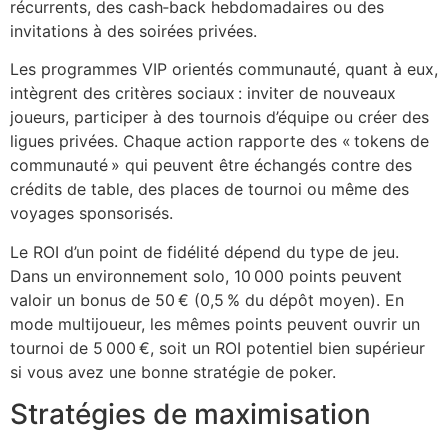
récurrents, des cash‑back hebdomadaires ou des
invitations à des soirées privées.
Les programmes VIP orientés communauté, quant à eux,
intègrent des critères sociaux : inviter de nouveaux
joueurs, participer à des tournois d’équipe ou créer des
ligues privées. Chaque action rapporte des « tokens de
communauté » qui peuvent être échangés contre des
crédits de table, des places de tournoi ou même des
voyages sponsorisés.
Le ROI d’un point de fidélité dépend du type de jeu.
Dans un environnement solo, 10 000 points peuvent
valoir un bonus de 50 € (0,5 % du dépôt moyen). En
mode multijoueur, les mêmes points peuvent ouvrir un
tournoi de 5 000 €, soit un ROI potentiel bien supérieur
si vous avez une bonne stratégie de poker.
Stratégies de maximisation