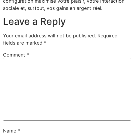
configuration maximise votre plaisir, votre interaction
sociale et, surtout, vos gains en argent réel.
Leave a Reply
Your email address will not be published.
Required
fields are marked
*
Comment
*
Name
*