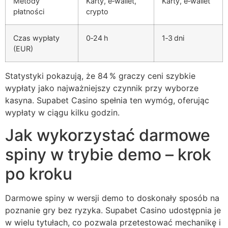
Metody
Karty, e‑wallet,
Karty, e‑wallet
płatności
crypto
Czas wypłaty
0‑24 h
1‑3 dni
(EUR)
Statystyki pokazują, że 84 % graczy ceni szybkie
wypłaty jako najważniejszy czynnik przy wyborze
kasyna. Supabet Casino spełnia ten wymóg, oferując
wypłaty w ciągu kilku godzin.
Jak wykorzystać darmowe
spiny w trybie demo – krok
po kroku
Darmowe spiny w wersji demo to doskonały sposób na
poznanie gry bez ryzyka. Supabet Casino udostępnia je
w wielu tytułach, co pozwala przetestować mechanikę i