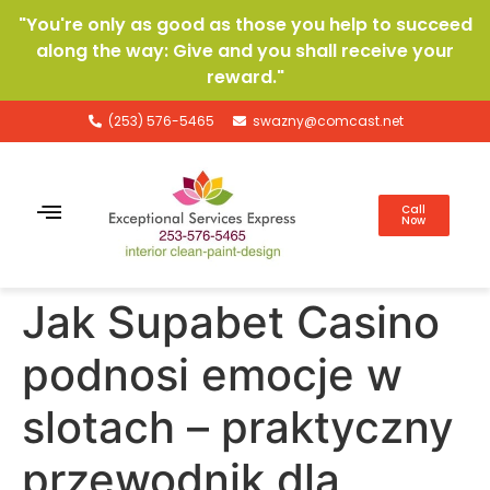
"You're only as good as those you help to succeed
along the way: Give and you shall receive your
reward."
(253) 576-5465
swazny@comcast.net
Call
Now
Jak Supabet Casino
podnosi emocje w
slotach – praktyczny
przewodnik dla