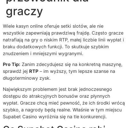
graczy
Wiele kasyn online oferuje setki slotów, ale nie
wszystkie zapewniają prawdziwą frajdę. Często gracze
natrafiają na gry o niskim RTP, małej liczbie linii wypłat i
braku dodatkowych funkcji. To skutkuje szybkim
znudzeniem i mniejszymi wygranymi.
Pro Tip:
Zanim zdecydujesz się na konkretną maszynę,
sprawdź jej
RTP
– im wyższy, tym lepsze szanse na
długoterminowy zysk.
Największym problemem jest brak jednoczesnego
dostępu do atrakcyjnych bonusów oraz płynnych
wypłat. Gracze chcą mieć pewność, że ich środki wrócą
szybko, a nagrody będą realne. Właśnie w tym miejscu
Supabet Casino wyróżnia się na tle konkurencji.