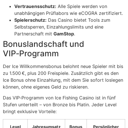
Vertrauensschutz:
Alle Spiele werden von
unabhängigen Prüflabors wie eCOGRA zertifiziert.
Spielerschutz:
Das Casino bietet Tools zum
Selbstsperren, Einzahlungslimits und eine
Partnerschaft mit
GamStop
.
Bonuslandschaft und
VIP‑Programm
Der Ice Willkommensbonus belohnt neue Spieler mit bis
zu 1.500 €, plus 200 Freispiele. Zusätzlich gibt es den
Ice Bonus ohne Einzahlung, mit dem Sie sofort loslegen
können, ohne eigenes Geld zu riskieren.
Das VIP‑Programm von Ice Fishing Casino ist in fünf
Stufen unterteilt – von Bronze bis Platin. Jeder Level
bringt exklusive Vorteile:
Level
Jahresumsatz
Bonus
Persönlicher