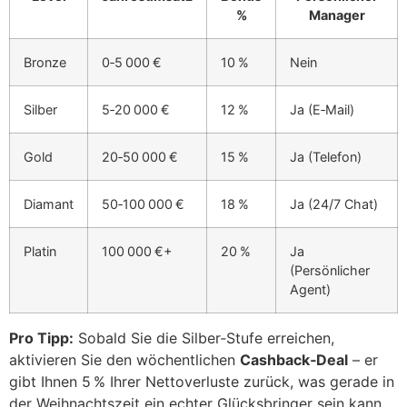
%
Manager
Bronze
0‑5 000 €
10 %
Nein
Silber
5‑20 000 €
12 %
Ja (E‑Mail)
Gold
20‑50 000 €
15 %
Ja (Telefon)
Diamant
50‑100 000 €
18 %
Ja (24/7 Chat)
Platin
100 000 €+
20 %
Ja
(Persönlicher
Agent)
Pro Tipp:
Sobald Sie die Silber‑Stufe erreichen,
aktivieren Sie den wöchentlichen
Cashback‑Deal
– er
gibt Ihnen 5 % Ihrer Nettoverluste zurück, was gerade in
der Weihnachtszeit ein echter Glücksbringer sein kann.