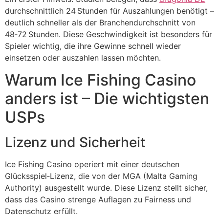
durchschnittlich 24 Stunden für Auszahlungen benötigt –
deutlich schneller als der Branchendurchschnitt von
48‑72 Stunden. Diese Geschwindigkeit ist besonders für
Spieler wichtig, die ihre Gewinne schnell wieder
einsetzen oder auszahlen lassen möchten.
Warum Ice Fishing Casino
anders ist – Die wichtigsten
USPs
Lizenz und Sicherheit
Ice Fishing Casino operiert mit einer deutschen
Glücksspiel‑Lizenz, die von der MGA (Malta Gaming
Authority) ausgestellt wurde. Diese Lizenz stellt sicher,
dass das Casino strenge Auflagen zu Fairness und
Datenschutz erfüllt.