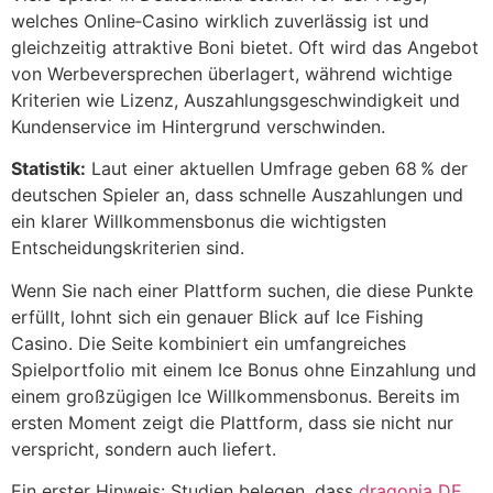
welches Online‑Casino wirklich zuverlässig ist und
gleichzeitig attraktive Boni bietet. Oft wird das Angebot
von Werbeversprechen überlagert, während wichtige
Kriterien wie Lizenz, Auszahlungsgeschwindigkeit und
Kundenservice im Hintergrund verschwinden.
Statistik:
Laut einer aktuellen Umfrage geben 68 % der
deutschen Spieler an, dass schnelle Auszahlungen und
ein klarer Willkommensbonus die wichtigsten
Entscheidungskriterien sind.
Wenn Sie nach einer Plattform suchen, die diese Punkte
erfüllt, lohnt sich ein genauer Blick auf Ice Fishing
Casino. Die Seite kombiniert ein umfangreiches
Spielportfolio mit einem Ice Bonus ohne Einzahlung und
einem großzügigen Ice Willkommensbonus. Bereits im
ersten Moment zeigt die Plattform, dass sie nicht nur
verspricht, sondern auch liefert.
Ein erster Hinweis: Studien belegen, dass
dragonia DE