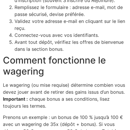
d’inscription (souvent
S’inscrire
ou
Rejoindre
).
Remplissez le formulaire : adresse e-mail, mot de
passe sécurisé, devise préférée.
Validez votre adresse e-mail en cliquant sur le lien
reçu.
Connectez-vous avec vos identifiants.
Avant tout dépôt, vérifiez les offres de bienvenue
dans la section bonus.
Comment fonctionne le
wagering
Le wagering (ou mise requise) détermine combien vous
devez jouer avant de retirer des gains issus d’un bonus.
Important :
chaque bonus a ses conditions, lisez
toujours les termes.
Prenons un exemple : un bonus de 100 % jusqu’à 100 €
avec un wagering de 35x (dépôt + bonus). Si vous