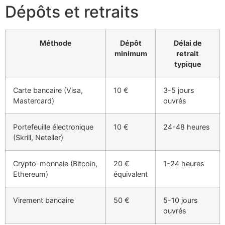
Dépôts et retraits
Méthode
Dépôt
Délai de
minimum
retrait
typique
Carte bancaire (Visa,
10 €
3-5 jours
Mastercard)
ouvrés
Portefeuille électronique
10 €
24-48 heures
(Skrill, Neteller)
Crypto-monnaie (Bitcoin,
20 €
1-24 heures
Ethereum)
équivalent
Virement bancaire
50 €
5-10 jours
ouvrés