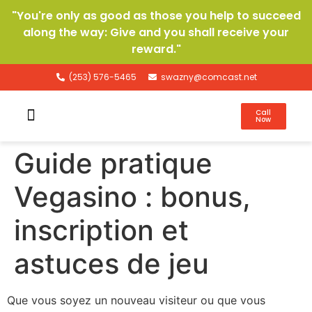
"You're only as good as those you help to succeed
along the way: Give and you shall receive your
reward."
(253) 576-5465
swazny@comcast.net
Call
Now
Guide pratique
Vegasino : bonus,
inscription et
astuces de jeu
Que vous soyez un nouveau visiteur ou que vous