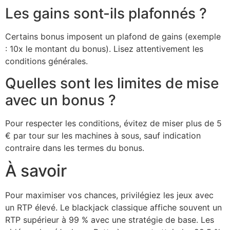
Les gains sont-ils plafonnés ?
Certains bonus imposent un plafond de gains (exemple
: 10x le montant du bonus). Lisez attentivement les
conditions générales.
Quelles sont les limites de mise
avec un bonus ?
Pour respecter les conditions, évitez de miser plus de 5
€ par tour sur les machines à sous, sauf indication
contraire dans les termes du bonus.
À savoir
Pour maximiser vos chances, privilégiez les jeux avec
un RTP élevé. Le blackjack classique affiche souvent un
RTP supérieur à 99 % avec une stratégie de base. Les