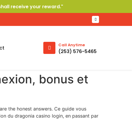
hall receive your reward."
Call Anytime
ct
(253) 576-5465
nexion, bonus et
 are the honest answers. Ce guide vous
ation du dragonia casino login, en passant par