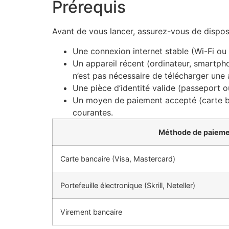
Prérequis
Avant de vous lancer, assurez-vous de dispos
Une connexion internet stable (Wi-Fi ou
Un appareil récent (ordinateur, smartph
n’est pas nécessaire de télécharger une 
Une pièce d’identité valide (passeport ou
Un moyen de paiement accepté (carte banc
courantes.
Méthode de paiem
Carte bancaire (Visa, Mastercard)
Portefeuille électronique (Skrill, Neteller)
Virement bancaire