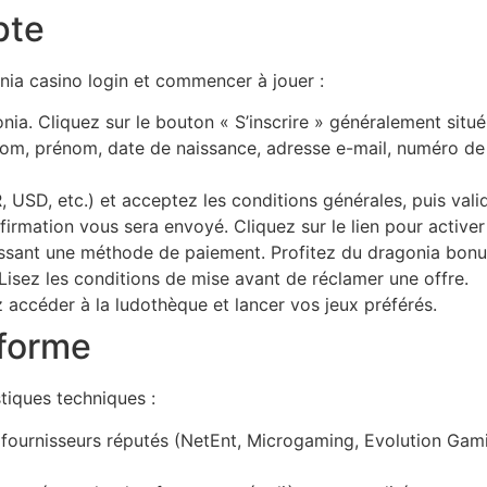
pte
nia casino login et commencer à jouer :
nia. Cliquez sur le bouton « S’inscrire » généralement situé
: nom, prénom, date de naissance, adresse e-mail, numéro d
 USD, etc.) et acceptez les conditions générales, puis vali
firmation vous sera envoyé. Cliquez sur le lien pour active
issant une méthode de paiement. Profitez du dragonia bonu
Lisez les conditions de mise avant de réclamer une offre.
 accéder à la ludothèque et lancer vos jeux préférés.
eforme
stiques techniques :
fournisseurs réputés (NetEnt, Microgaming, Evolution Gamin