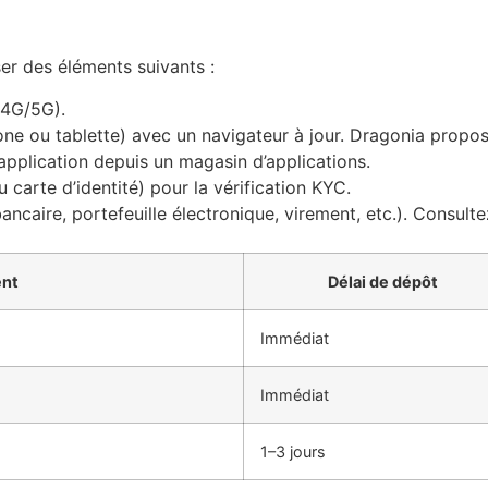
er des éléments suivants :
 4G/5G).
one ou tablette) avec un navigateur à jour. Dragonia propos
application depuis un magasin d’applications.
 carte d’identité) pour la vérification KYC.
aire, portefeuille électronique, virement, etc.). Consulte
ent
Délai de dépôt
Immédiat
Immédiat
1–3 jours