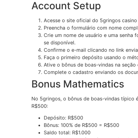
Account Setup
Acesse o site oficial do 5gringos casino
Preencha o formulário com nome complet
Crie um nome de usuário e uma senha for
se disponível.
Confirme o e-mail clicando no link envi
Faça o primeiro depósito usando o mét
Ative o bônus de boas-vindas na seção
Complete o cadastro enviando os docum
Bonus Mathematics
No 5gringos, o bônus de boas-vindas típico
R$500:
Depósito: R$500
Bônus: 100% de R$500 = R$500
Saldo total: R$1.000