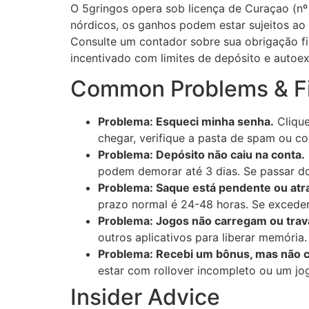
O 5gringos opera sob licença de Curaçao (nº 
nórdicos, os ganhos podem estar sujeitos ao
Consulte um contador sobre sua obrigação fisc
incentivado com limites de depósito e autoex
Common Problems & F
Problema: Esqueci minha senha.
Clique
chegar, verifique a pasta de spam ou co
Problema: Depósito não caiu na conta.
podem demorar até 3 dias. Se passar d
Problema: Saque está pendente ou atr
prazo normal é 24-48 horas. Se exceder
Problema: Jogos não carregam ou tra
outros aplicativos para liberar memória.
Problema: Recebi um bônus, mas não c
estar com rollover incompleto ou um jog
Insider Advice