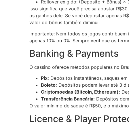
Rollover exigido: (Depósito + Bônus) 
Isso significa que você precisa apostar R$3
os ganhos dele. Se você depositar apenas R$
valor do bônus também diminui.
Importante: Nem todos os jogos contribuem 
apenas 10% ou 0%. Sempre verifique os term
Banking & Payments
O cassino oferece métodos populares no Bras
Pix:
Depósitos instantâneos, saques em 
Boleto:
Depósitos podem levar até 3 dia
Criptomoedas (Bitcoin, Ethereum):
Dep
Transferência Bancária:
Depósitos demo
O valor mínimo de saque é R$50, e o máximo 
Licence & Player Prote