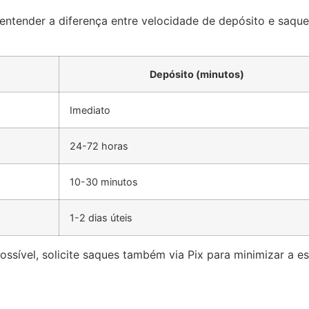
entender a diferença entre velocidade de depósito e saqu
Depósito (minutos)
Imediato
24-72 horas
10-30 minutos
1-2 dias úteis
ossível, solicite saques também via Pix para minimizar a es