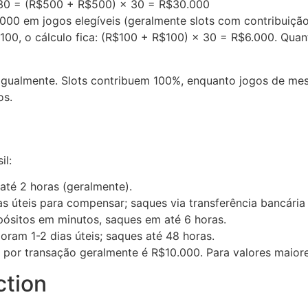
× 30 = (R$500 + R$500) × 30 = R$30.000
0.000 em jogos elegíveis (geralmente slots com contribuiç
100, o cálculo fica: (R$100 + R$100) × 30 = R$6.000. Quan
igualmente. Slots contribuem 100%, enquanto jogos de mes
os.
il:
até 2 horas (geralmente).
s úteis para compensar; saques via transferência bancária
ósitos em minutos, saques em até 6 horas.
ram 1-2 dias úteis; saques até 48 horas.
por transação geralmente é R$10.000. Para valores maiore
ction