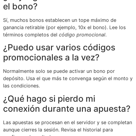
el bono?
Sí, muchos bonos establecen un tope máximo de
ganancia retirable (por ejemplo, 10x el bono). Lee los
términos completos del
código promocional
.
¿Puedo usar varios códigos
promocionales a la vez?
Normalmente solo se puede activar un bono por
depósito. Usa el que más te convenga según el monto y
las condiciones.
¿Qué hago si pierdo mi
conexión durante una apuesta?
Las apuestas se procesan en el servidor y se completan
aunque cierres la sesión. Revisa el historial para