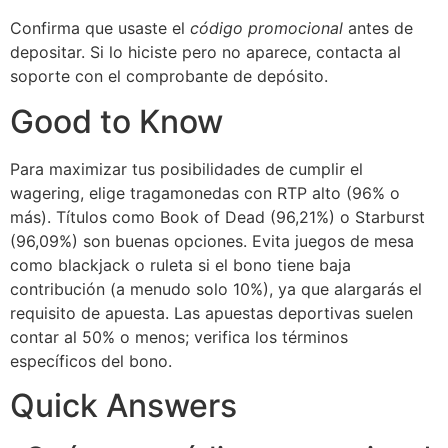
Confirma que usaste el
código promocional
antes de
depositar. Si lo hiciste pero no aparece, contacta al
soporte con el comprobante de depósito.
Good to Know
Para maximizar tus posibilidades de cumplir el
wagering, elige tragamonedas con RTP alto (96% o
más). Títulos como Book of Dead (96,21%) o Starburst
(96,09%) son buenas opciones. Evita juegos de mesa
como blackjack o ruleta si el bono tiene baja
contribución (a menudo solo 10%), ya que alargarás el
requisito de apuesta. Las apuestas deportivas suelen
contar al 50% o menos; verifica los términos
específicos del bono.
Quick Answers