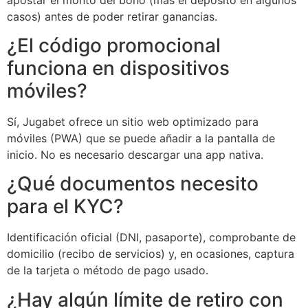
casos) antes de poder retirar ganancias.
¿El código promocional
funciona en dispositivos
móviles?
Sí, Jugabet ofrece un sitio web optimizado para
móviles (PWA) que se puede añadir a la pantalla de
inicio. No es necesario descargar una app nativa.
¿Qué documentos necesito
para el KYC?
Identificación oficial (DNI, pasaporte), comprobante de
domicilio (recibo de servicios) y, en ocasiones, captura
de la tarjeta o método de pago usado.
¿Hay algún límite de retiro con