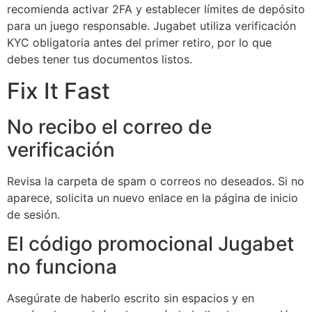
recomienda activar 2FA y establecer límites de depósito
para un juego responsable. Jugabet utiliza verificación
KYC obligatoria antes del primer retiro, por lo que
debes tener tus documentos listos.
Fix It Fast
No recibo el correo de
verificación
Revisa la carpeta de spam o correos no deseados. Si no
aparece, solicita un nuevo enlace en la página de inicio
de sesión.
El código promocional Jugabet
no funciona
Asegúrate de haberlo escrito sin espacios y en