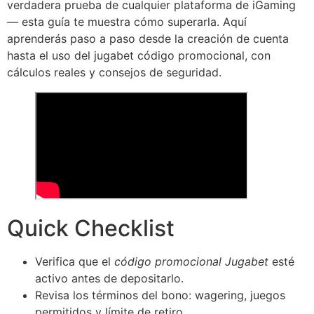
verdadera prueba de cualquier plataforma de iGaming
— esta guía te muestra cómo superarla. Aquí
aprenderás paso a paso desde la creación de cuenta
hasta el uso del jugabet código promocional, con
cálculos reales y consejos de seguridad.
Quick Checklist
Verifica que el
código promocional Jugabet
esté
activo antes de depositarlo.
Revisa los términos del bono: wagering, juegos
permitidos y límite de retiro.