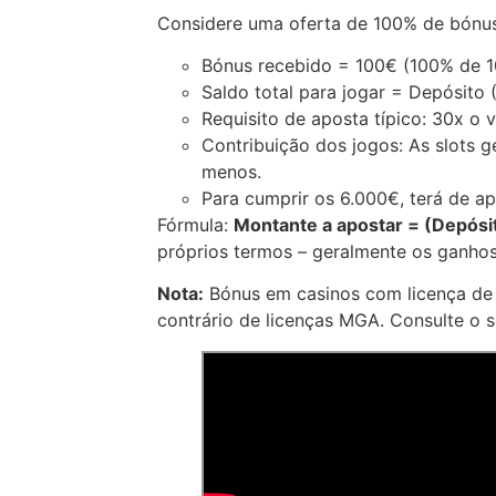
Considere uma oferta de 100% de bónus
Bónus recebido = 100€ (100% de 1
Saldo total para jogar = Depósito
Requisito de aposta típico: 30x o
Contribuição dos jogos: As slots 
menos.
Para cumprir os 6.000€, terá de ap
Fórmula:
Montante a apostar = (Depósit
próprios termos – geralmente os ganho
Nota:
Bónus em casinos com licença de 
contrário de licenças MGA. Consulte o se