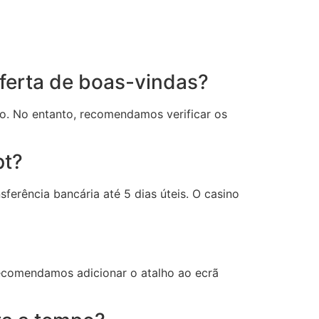
oferta de boas-vindas?
o. No entanto, recomendamos verificar os
pt?
erência bancária até 5 dias úteis. O casino
Recomendamos adicionar o atalho ao ecrã