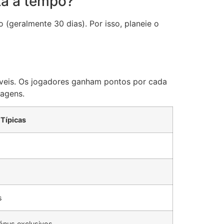
ta a tempo?
geralmente 30 dias). Por isso, planeie o
íveis. Os jogadores ganham pontos por cada
tagens.
Típicas
s
bónus exclusivos