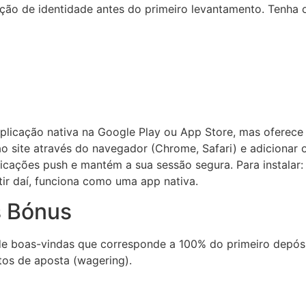
ção de identidade antes do primeiro levantamento. Tenha 
aplicação nativa na Google Play ou App Store, mas ofere
o site através do navegador (Chrome, Safari) e adicionar o 
cações push e mantém a sua sessão segura. Para instalar: 
rtir daí, funciona como uma app nativa.
 Bónus
e boas-vindas que corresponde a 100% do primeiro depósit
tos de aposta (wagering).