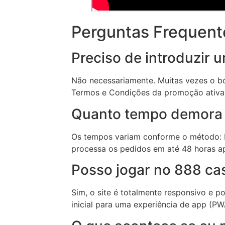
Perguntas Frequent
Preciso de introduzir 
Não necessariamente. Muitas vezes o b
Termos e Condições da promoção ativa
Quanto tempo demora 
Os tempos variam conforme o método: Mu
processa os pedidos em até 48 horas ap
Posso jogar no 888 ca
Sim, o site é totalmente responsivo e 
inicial para uma experiência de app (PW