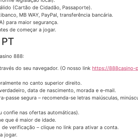
forme legislação local).
álido (Cartão de Cidadão, Passaporte).
banco, MB WAY, PayPal, transferência bancária.
FA) para maior segurança.
ntes de começar a jogar.
 PT
casino 888:
através do seu navegador. (O nosso link
https://888casino-
eralmente no canto superior direito.
erdadeiro, data de nascimento, morada e e-mail.
ra-passe segura – recomenda-se letras maiúsculas, minúscu
u confie nas ofertas automáticas).
e que é maior de idade.
e verificação – clique no link para ativar a conta.
a jogar.