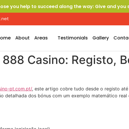
hose you help to succeed along the way: Give and you s
.net
Home
About
Areas
Testimonials
Gallery
Conta
 888 Casino: Registo, 
sino-pt.com.pt/
, este artigo cobre tudo desde o registo at
ação detalhada dos bónus com um exemplo matemático real 