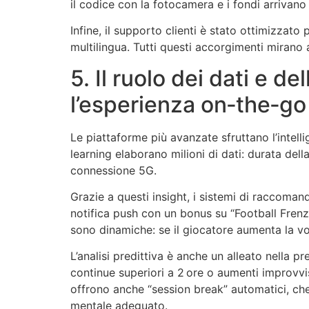
il codice con la fotocamera e i fondi arrivano
Infine, il supporto clienti è stato ottimizzato
multilingua. Tutti questi accorgimenti mirano 
5. Il ruolo dei dati e de
l’esperienza on‑the‑go
Le piattaforme più avanzate sfruttano l’intell
learning elaborano milioni di dati: durata dell
connessione 5G.
Grazie a questi insight, i sistemi di raccoma
notifica push con un bonus su “Football Fren
sono dinamiche: se il giocatore aumenta la vola
L’analisi predittiva è anche un alleato nella
continue superiori a 2 ore o aumenti improvvisi
offrono anche “session break” automatici, ch
mentale adeguato.