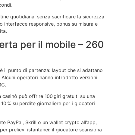
condi.
tine quotidiana, senza sacrificare la sicurezza
no interfacce responsive, bonus su misura e
ita.
erta per il mobile – 260
è il punto di partenza: layout che si adattano
. Alcuni operatori hanno introdotto versioni
3G.
casinò può offrire 100 giri gratuiti su una
 10 % su perdite giornaliere per i giocatori
te PayPal, Skrill o un wallet crypto all’app,
r prelievi istantanei: il giocatore scansiona