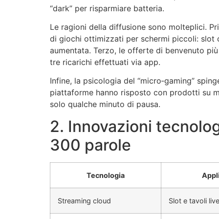
“dark” per risparmiare batteria.
Le ragioni della diffusione sono molteplici. 
di giochi ottimizzati per schermi piccoli: slo
aumentata. Terzo, le offerte di benvenuto più 
tre ricarichi effettuati via app.
Infine, la psicologia del “micro‑gaming” sping
piattaforme hanno risposto con prodotti su mi
solo qualche minuto di pausa.
2. Innovazioni tecnolog
300 parole
Tecnologia
Appl
Streaming cloud
Slot e tavoli l