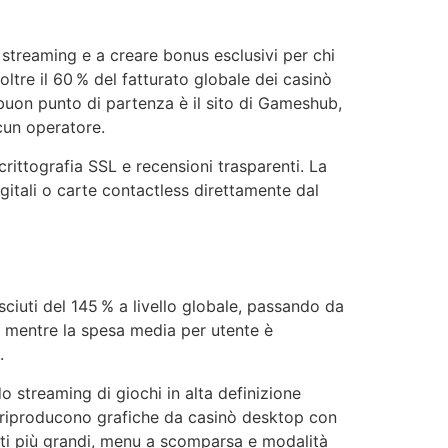
 streaming e a creare bonus esclusivi per chi
ltre il 60 % del fatturato globale dei casinò
buon punto di partenza è il sito di Gameshub,
scun operatore.
 crittografia SSL e recensioni trasparenti. La
itali o carte contactless direttamente dal
sciuti del 145 % a livello globale, passando da
ti, mentre la spesa media per utente è
.
o streaming di giochi in alta definizione
, riproducono grafiche da casinò desktop con
anti più grandi, menu a scomparsa e modalità