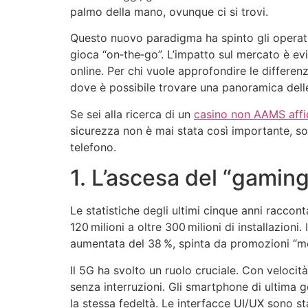
palmo della mano, ovunque ci si trovi.
Questo nuovo paradigma ha spinto gli operatori
gioca “on‑the‑go”. L’impatto sul mercato è evi
online. Per chi vuole approfondire le differe
dove è possibile trovare una panoramica delle 
Se sei alla ricerca di un
casino non AAMS affi
sicurezza non è mai stata così importante, so
telefono.
1. L’ascesa del “gamin
Le statistiche degli ultimi cinque anni raccon
120 milioni a oltre 300 milioni di installazion
aumentata del 38 %, spinta da promozioni “mob
Il 5G ha svolto un ruolo cruciale. Con velocità
senza interruzioni. Gli smartphone di ultima
la stessa fedeltà. Le interfacce UI/UX sono s