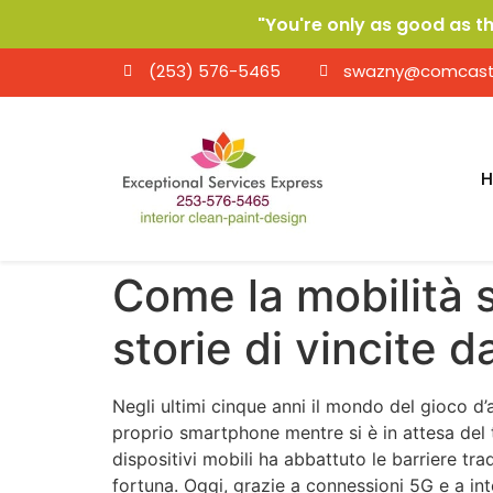
"You're only as good as t
(253) 576-5465
swazny@comcast
Come la mobilità s
storie di vincite 
Negli ultimi cinque anni il mondo del gioco d
proprio smartphone mentre si è in attesa del t
dispositivi mobili ha abbattuto le barriere tra
fortuna. Oggi, grazie a connessioni 5G e a int