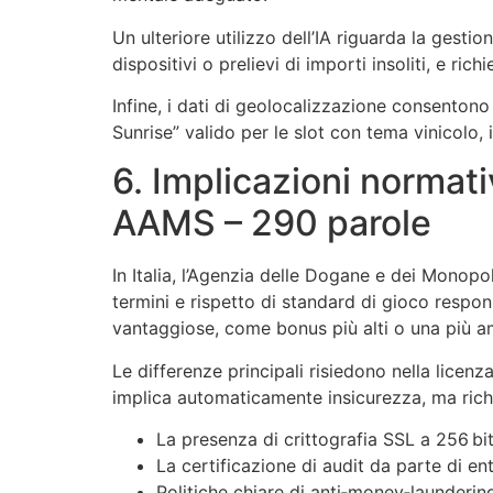
Un ulteriore utilizzo dell’IA riguarda la gesti
dispositivi o prelievi di importi insoliti, e ri
Infine, i dati di geolocalizzazione consentono
Sunrise” valido per le slot con tema vinicolo, 
6. Implicazioni normati
AAMS – 290 parole
In Italia, l’Agenzia delle Dogane e dei Monop
termini e rispetto di standard di gioco respon
vantaggiose, come bonus più alti o una più am
Le differenze principali risiedono nella lice
implica automaticamente insicurezza, ma richi
La presenza di crittografia SSL a 256 bit
La certificazione di audit da parte di en
Politiche chiare di anti‑money‑launder