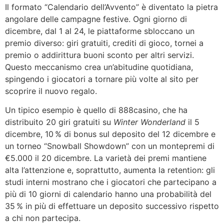
Il formato “Calendario dell’Avvento” è diventato la pietra
angolare delle campagne festive. Ogni giorno di
dicembre, dal 1 al 24, le piattaforme sbloccano un
premio diverso: giri gratuiti, crediti di gioco, tornei a
premio o addirittura buoni sconto per altri servizi.
Questo meccanismo crea un’abitudine quotidiana,
spingendo i giocatori a tornare più volte al sito per
scoprire il nuovo regalo.
Un tipico esempio è quello di 888casino, che ha
distribuito 20 giri gratuiti su
Winter Wonderland
il 5
dicembre, 10 % di bonus sul deposito del 12 dicembre e
un torneo “Snowball Showdown” con un montepremi di
€5.000 il 20 dicembre. La varietà dei premi mantiene
alta l’attenzione e, soprattutto, aumenta la retention: gli
studi interni mostrano che i giocatori che partecipano a
più di 10 giorni di calendario hanno una probabilità del
35 % in più di effettuare un deposito successivo rispetto
a chi non partecipa.