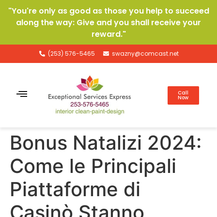
"You're only as good as those you help to succeed
along the way: Give and you shall receive your
reward."
(253) 576-5465
swazny@comcast.net
Call
Now
Bonus Natalizi 2024:
Come le Principali
Piattaforme di
Casinò Stanno