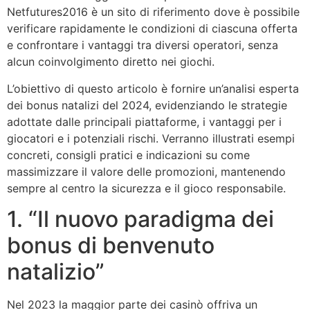
Netfutures2016 è un sito di riferimento dove è possibile
verificare rapidamente le condizioni di ciascuna offerta
e confrontare i vantaggi tra diversi operatori, senza
alcun coinvolgimento diretto nei giochi.
L’obiettivo di questo articolo è fornire un’analisi esperta
dei bonus natalizi del 2024, evidenziando le strategie
adottate dalle principali piattaforme, i vantaggi per i
giocatori e i potenziali rischi. Verranno illustrati esempi
concreti, consigli pratici e indicazioni su come
massimizzare il valore delle promozioni, mantenendo
sempre al centro la sicurezza e il gioco responsabile.
1. “Il nuovo paradigma dei
bonus di benvenuto
natalizio”
Nel 2023 la maggior parte dei casinò offriva un