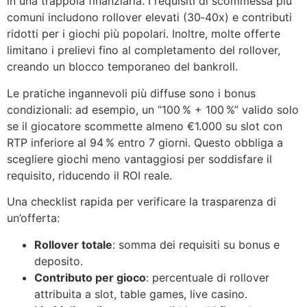
in una trappola finanziaria. I requisiti di scommessa più
comuni includono rollover elevati (30‑40x) e contributi
ridotti per i giochi più popolari. Inoltre, molte offerte
limitano i prelievi fino al completamento del rollover,
creando un blocco temporaneo del bankroll.
Le pratiche ingannevoli più diffuse sono i bonus
condizionali: ad esempio, un “100 % + 100 %” valido solo
se il giocatore scommette almeno €1.000 su slot con
RTP inferiore al 94 % entro 7 giorni. Questo obbliga a
scegliere giochi meno vantaggiosi per soddisfare il
requisito, riducendo il ROI reale.
Una checklist rapida per verificare la trasparenza di
un’offerta:
Rollover totale
: somma dei requisiti su bonus e
deposito.
Contributo per gioco
: percentuale di rollover
attribuita a slot, table games, live casino.