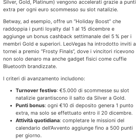
Silver, Gold, Platinum) vengono accelerati grazie a punti
extra per ogni euro scommesso su slot natalizie.
Betway, ad esempio, offre un “Holiday Boost” che
raddoppia i punti loyalty dal 1 al 15 dicembre e
aggiunge un bonus cashback settimanale del 5 % per i
membri Gold e superiori. LeoVegas ha introdotto inviti a
tornei a premio “Frosty Finals”, dove i vincitori ricevono
non solo denaro ma anche gadget fisici come cuffie
Bluetooth brandizzate.
I criteri di avanzamento includono:
Turnover festivo
: €5.000 di scommesse su slot
natalizie garantiscono il salto da Silver a Gold.
Punti bonus
: ogni €10 di deposito genera 1 punto
extra, ma solo se effettuato entro il 20 dicembre.
Attività quotidiana
: completare le missioni del
calendario dell’Avvento aggiunge fino a 500 punti
per giorno.