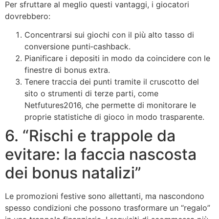
Per sfruttare al meglio questi vantaggi, i giocatori
dovrebbero:
Concentrarsi sui giochi con il più alto tasso di
conversione punti‑cashback.
Pianificare i depositi in modo da coincidere con le
finestre di bonus extra.
Tenere traccia dei punti tramite il cruscotto del
sito o strumenti di terze parti, come
Netfutures2016, che permette di monitorare le
proprie statistiche di gioco in modo trasparente.
6. “Rischi e trappole da
evitare: la faccia nascosta
dei bonus natalizi”
Le promozioni festive sono allettanti, ma nascondono
spesso condizioni che possono trasformare un “regalo”