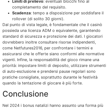
Limiti di prelievo
: eventuali blocchi fino al
completamento del requisito.
Scadenza
: tempo a disposizione per soddisfare il
rollover (di solito 30 giorni).
Dal punto di vista legale, è fondamentale che il casinò
possieda una licenza ADM o equivalente, garantendo
standard di sicurezza e protezione dei dati. I giocatori
dovrebbero inoltre consultare risorse indipendenti,
come Netfutures2016, per confrontare i termini e
assicurarsi che le offerte siano conformi alle normative
vigenti. Infine, la responsabilità del gioco rimane una
priorità: impostare limiti di deposito, utilizzare strumenti
di auto‑esclusione e prendersi pause regolari sono
pratiche consigliate, soprattutto durante le festività
quando la tentazione di giocare è più forte.
Conclusione
Nel 2024 i bonus natalizi hanno assunto una forma più