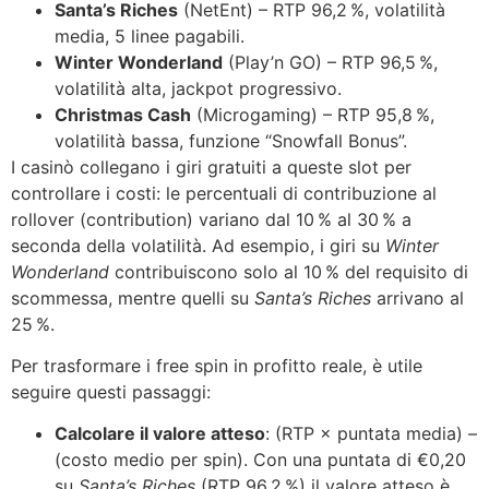
Santa’s Riches
(NetEnt) – RTP 96,2 %, volatilità
media, 5 linee pagabili.
Winter Wonderland
(Play’n GO) – RTP 96,5 %,
volatilità alta, jackpot progressivo.
Christmas Cash
(Microgaming) – RTP 95,8 %,
volatilità bassa, funzione “Snowfall Bonus”.
I casinò collegano i giri gratuiti a queste slot per
controllare i costi: le percentuali di contribuzione al
rollover (contribution) variano dal 10 % al 30 % a
seconda della volatilità. Ad esempio, i giri su
Winter
Wonderland
contribuiscono solo al 10 % del requisito di
scommessa, mentre quelli su
Santa’s Riches
arrivano al
25 %.
Per trasformare i free spin in profitto reale, è utile
seguire questi passaggi:
Calcolare il valore atteso
: (RTP × puntata media) –
(costo medio per spin). Con una puntata di €0,20
su
Santa’s Riches
(RTP 96,2 %) il valore atteso è