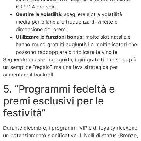
€0,1924 per spin.
Gestire la volatilità
: scegliere slot a volatilità
media per bilanciare frequenza di vincite e
dimensione dei premi.
Utilizzare le funzioni bonus
: molte slot natalizie
hanno round gratuiti aggiuntivi o moltiplicatori che
possono raddoppiare o triplicare le vincite.
Seguendo queste linee guida, i giri gratuiti non sono più
un semplice “regalo”, ma una leva strategica per
aumentare il bankroll.
5. “Programmi fedeltà e
premi esclusivi per le
festività”
Durante dicembre, i programmi VIP e di loyalty ricevono
un potenziamento significativo. I livelli di status (Bronze,