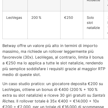
LeoVegas
200 %
€250
Solo
slot
natalizie
Betway offre un valore più alto in termini di importo
massimo, ma richiede un rollover leggermente più
favorevole (30x). LeoVegas, al contrario, limita il bonus
a €250 ma lo applica a tutte le slot natalizie, rendendo
più semplice soddisfare i requisiti grazie al maggior RTP
medio di queste slot.
Un caso studio pratico: un giocatore deposita €200 su
LeoVegas, ottiene un bonus di €400 (200 % + 100 %
extra su slot natalizie) e riceve 30 giri gratuiti su
Santa’s
Riches
. Il rollover totale è 35x €400 = €14.000 + 10x
€200 = €2.000, per un totale di €16.000 di scommesse