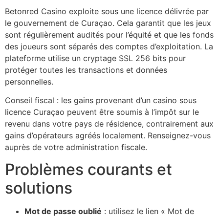
Betonred Casino exploite sous une licence délivrée par
le gouvernement de Curaçao. Cela garantit que les jeux
sont régulièrement audités pour l’équité et que les fonds
des joueurs sont séparés des comptes d’exploitation. La
plateforme utilise un cryptage SSL 256 bits pour
protéger toutes les transactions et données
personnelles.
Conseil fiscal : les gains provenant d’un casino sous
licence Curaçao peuvent être soumis à l’impôt sur le
revenu dans votre pays de résidence, contrairement aux
gains d’opérateurs agréés localement. Renseignez-vous
auprès de votre administration fiscale.
Problèmes courants et
solutions
Mot de passe oublié
: utilisez le lien « Mot de