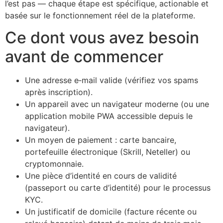
l’est pas — chaque étape est spécifique, actionable et
basée sur le fonctionnement réel de la plateforme.
Ce dont vous avez besoin
avant de commencer
Une adresse e‑mail valide (vérifiez vos spams
après inscription).
Un appareil avec un navigateur moderne (ou une
application mobile PWA accessible depuis le
navigateur).
Un moyen de paiement : carte bancaire,
portefeuille électronique (Skrill, Neteller) ou
cryptomonnaie.
Une pièce d’identité en cours de validité
(passeport ou carte d’identité) pour le processus
KYC.
Un justificatif de domicile (facture récente ou