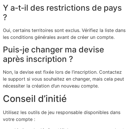
Y a‑t‑il des restrictions de pays
?
Oui, certains territoires sont exclus. Vérifiez la liste dans
les conditions générales avant de créer un compte.
Puis‑je changer ma devise
après inscription ?
Non, la devise est fixée lors de l’inscription. Contactez
le support si vous souhaitez en changer, mais cela peut
nécessiter la création d’un nouveau compte.
Conseil d’initié
Utilisez les outils de jeu responsable disponibles dans
votre compte :