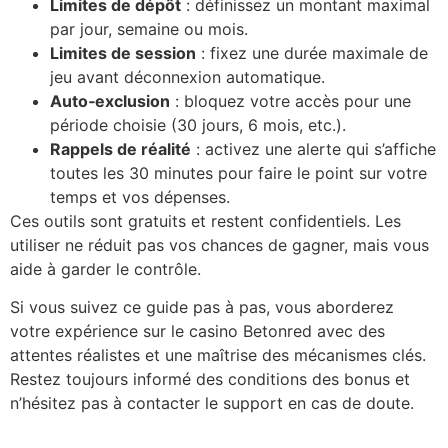
Limites de dépôt
: définissez un montant maximal
par jour, semaine ou mois.
Limites de session
: fixez une durée maximale de
jeu avant déconnexion automatique.
Auto‑exclusion
: bloquez votre accès pour une
période choisie (30 jours, 6 mois, etc.).
Rappels de réalité
: activez une alerte qui s’affiche
toutes les 30 minutes pour faire le point sur votre
temps et vos dépenses.
Ces outils sont gratuits et restent confidentiels. Les
utiliser ne réduit pas vos chances de gagner, mais vous
aide à garder le contrôle.
Si vous suivez ce guide pas à pas, vous aborderez
votre expérience sur le casino Betonred avec des
attentes réalistes et une maîtrise des mécanismes clés.
Restez toujours informé des conditions des bonus et
n’hésitez pas à contacter le support en cas de doute.