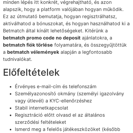
minden lépés itt konkrét, végrehajtható, és azon
alapszik, hogy a platform valójában hogyan működik.
Ez az útmutató bemutatja, hogyan regisztrálhatsz,
aktiválhatod a bónuszokat, és hogyan használhatod ki a
Betmatch által kínált lehetőségeket. Kitérünk a
betmatch promo code no deposit
ajánlatokra, a
betmatch fiók törlése
folyamatára, és összegyűjtöttük
a
betmatch vélemények
alapján a legfontosabb
tudnivalókat.
Előfeltételek
Érvényes e-mail-cím és telefonszám
Személyazonosító okmány (személyi igazolvány
vagy útlevél) a KYC-ellenőrzéshez
Stabil internetkapcsolat
Regisztráció előtt olvasd el az általános
szerződési feltételeket
Ismerd meg a felelős játékeszközöket (később