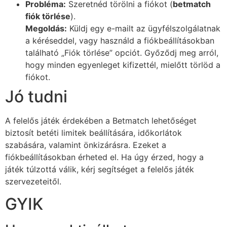
Probléma:
Szeretnéd törölni a fiókot (
betmatch
fiók törlése
).
Megoldás:
Küldj egy e-mailt az ügyfélszolgálatnak
a kéréseddel, vagy használd a fiókbeállításokban
található „Fiók törlése” opciót. Győződj meg arról,
hogy minden egyenleget kifizettél, mielőtt törlöd a
fiókot.
Jó tudni
A felelős játék érdekében a Betmatch lehetőséget
biztosít betéti limitek beállítására, időkorlátok
szabására, valamint önkizárásra. Ezeket a
fiókbeállításokban érheted el. Ha úgy érzed, hogy a
játék túlzottá válik, kérj segítséget a felelős játék
szervezeteitől.
GYIK