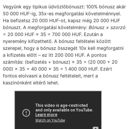
Vegyünk egy tipikus üdvözlőbónuszt: 100% bónusz akár
50 000 HUF-ig, 35x-es megforgatási követelménnyel.
Ha befizetsz 20 000 HUF-ot, kapsz még 20 000 HUF
bónuszt. A megforgatási követelmény:
Bónusz × szorzó
= 20 000 HUF × 35 = 700 000 HUF. Ezután a
nyeremény kifizethető. A bónusz feltételei között
szerepel, hogy a bónusz összegét 10x kell megforgatni
a kifizetés előtt – ez itt 200 000 HUF. A pontos
számítás: (befizetés + bónusz) × 35 = (20 000 + 20
000) × 35 = 40 000 × 35 = 1 400 000 HUF. Ezért
fontos elolvasni a bónusz feltételeit, mert a
kaszinónként eltérő lehet.