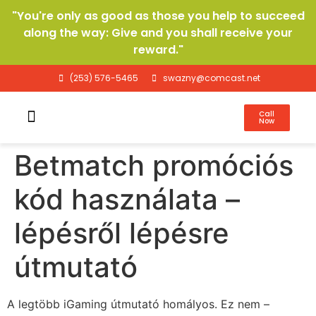
"You're only as good as those you help to succeed
along the way: Give and you shall receive your
reward."
(253) 576-5465
swazny@comcast.net
Call
Now
Betmatch promóciós
kód használata –
lépésről lépésre
útmutató
A legtöbb iGaming útmutató homályos. Ez nem –