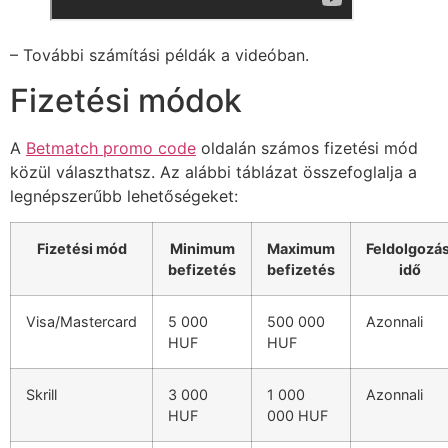
– További számítási példák a videóban.
Fizetési módok
A
Betmatch promo code
oldalán számos fizetési mód
közül választhatsz. Az alábbi táblázat összefoglalja a
legnépszerűbb lehetőségeket:
Fizetési mód
Minimum
Maximum
Feldolgozás
befizetés
befizetés
idő
Visa/Mastercard
5 000
500 000
Azonnali
HUF
HUF
Skrill
3 000
1 000
Azonnali
HUF
000 HUF