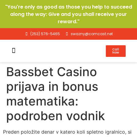
"You're only as good as those you help to succeed
along the way: Give and you shall receive your
reward."
(253) 576-5465
swazny@comcast.net
Call
Now
Bassbet Casino
prijava in bonus
matematika:
podroben vodnik
Preden položite denar v katero koli spletno igralnico, si